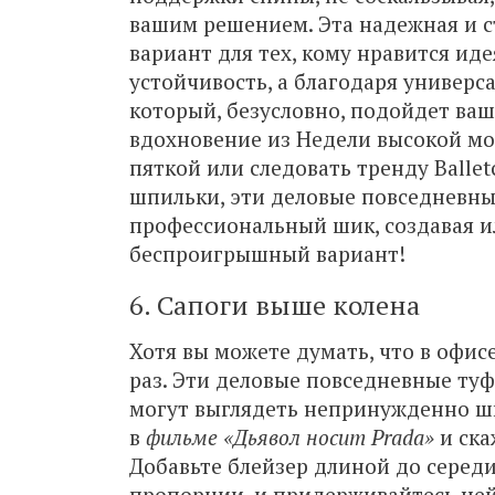
вашим решением. Эта надежная и 
вариант для тех, кому нравится ид
устойчивость, а благодаря универс
который, безусловно, подойдет ваш
вдохновение из
Недели высокой м
пяткой или следовать тренду Ballet
шпильки, эти деловые повседневн
профессиональный шик, создавая и
беспроигрышный вариант!
6. Сапоги выше колена
Хотя вы можете думать, что в офис
раз. Эти деловые повседневные туф
могут выглядеть непринужденно ши
в
фильме «Дьявол носит Prada»
и ска
Добавьте блейзер длиной до середи
пропорции, и придерживайтесь не