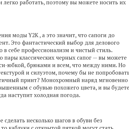
 легко работать, поэтому вы можете носить их
дения
моды Y2K
, а это значит, что
сапоги до
нт. Это фантастический выбор для делового
 в себе профессионализм и чистый стиль.
о пары классических черных сапог — вы можете
кси-юбкой, брюками и всем, что между ними. Но
 текстурой и силуэтом, почему бы не попробоват
стичный принт? Монохромный наряд мгновенно
вышенным с обувью похожего цвета, и вы будет
гда наступит холодная погода.
е сделать несколько шагов в обуви без
 то каблуки с открытой пяткой могут стать