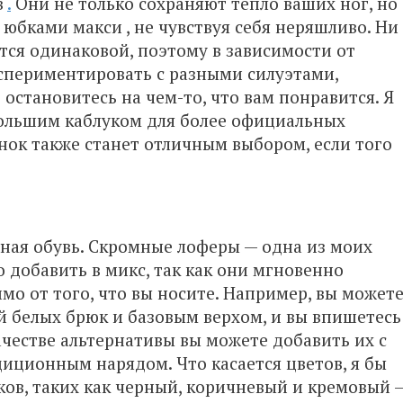
в
.
Они не только сохраняют тепло ваших ног, но
и
юбками макси
, не чувствуя себя неряшливо. Ни
тся одинаковой, поэтому в зависимости от
спериментировать с разными силуэтами,
 остановитесь на чем-то, что вам понравится. Я
ольшим каблуком для более
офи
циальных
инок также станет отличным выбором, если того
вная обувь. Скромные лоферы — одна из моих
 добавить в микс, так как они мгновенно
мо от того, что вы носите. Например, вы может
й белых брюк и базовым верхом, и вы впишетесь
ачестве альтернативы вы можете добавить их с
иционным нарядом. Что касается цветов, я бы
ов, таких как черный, коричневый и кремовый 