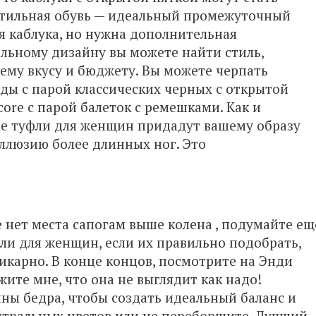
стильная обувь — идеальный промежуточный
ея каблука, но нужна дополнительная
альному дизайну вы можете найти стиль,
ему вкусу и бюджету. Вы можете черпать
оды
с парой классических черных с открытой
core с парой балеток с ремешками. Как и
ые туфли для женщин придадут вашему образу
ллюзию более длинных ног. Это
е нет места
сапогам выше колена , подумайте ещ
ли для женщин, если их правильно подобрать,
карно. В конце концов, посмотрите на Энди
жите мне, что она не выглядит как надо!
ны бедра, чтобы создать идеальный баланс и
йтральных цветов или не переборщите. Лучший