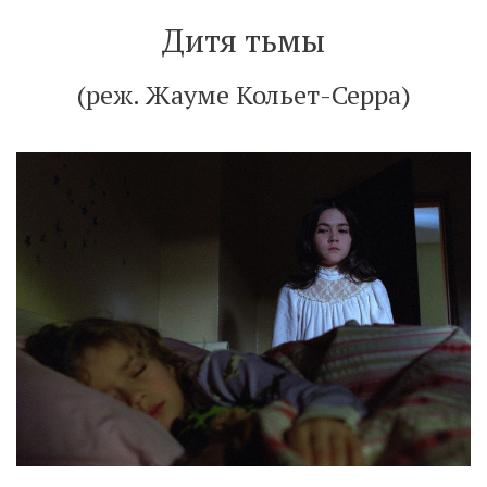
Дитя тьмы
(реж. Жауме Кольет-Серра)