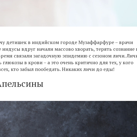
кучу детишек в индийском городе Музаффарфуре – врачи
 индусы вдруг начали массово хворать, терять сознание 
овремя связали загадочную эпидемию с сезоном личи. Лич
люкозы в крови – а это очень критично для тех, у кого
 всех, кто забыл пообедать. Никаких личи до еды!
Апельсины