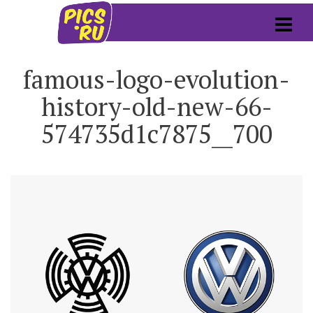
famous-logo-evolution-
history-old-new-66-
574735d1c7875__700