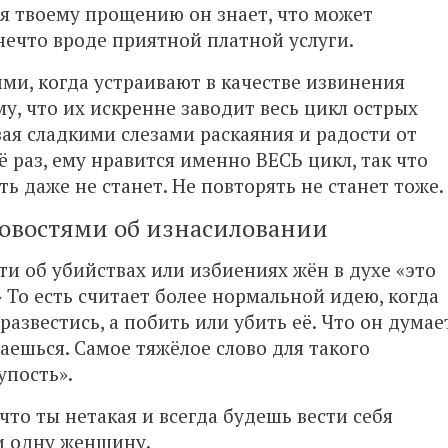
ря твоему прощению он знает, что может
о нечто вроде приятной платной услуги.
и, когда устраивают в качестве извинения
у, что их искренне заводит весь цикл острых
вая сладкими слезами раскаяния и радости от
щё раз, ему нравится именно ВЕСЬ цикл, так что
ть даже не станет. Не повторять не станет тоже.
новостями об изнасиловании
и об убийствах или избиениях жён в духе «это
 То есть считает более нормальной идею, когда
 развестись, а побить или убить её. Что он думае
аешься. Самое тяжёлое слово для такого
упость».
то ты нетакая и всегда будешь вести себя
ни одну женщину.