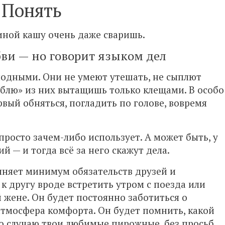
Понять
иной кашу очень даже сваришь.
бви — но говорит языком дел
лодными. Они не умеют утешать, не сыплют
юблю» из них вытащишь только клещами. В особо
рвый обняться, погладить по голове, вовремя
просто зачем-либо использует. А может быть, у
 — и тогда всё за него скажут дела.
няет минимум обязательств друзей и
 другу вроде встретить утром с поезда или
 жене. Он будет постоянно заботиться о
атмосфера комфорта. Он будет помнить, какой
о случаю твои любимые пирожные, без просьб