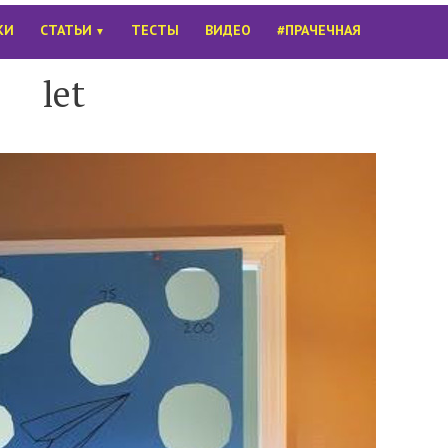
КИ
СТАТЬИ
ТЕСТЫ
ВИДЕО
#ПРАЧЕЧНАЯ
▼
let