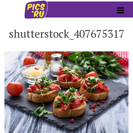
shutterstock_407675317